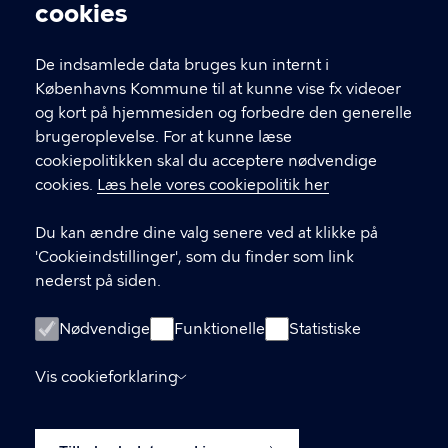
Cookieindstillinger
cookies
Thomas Koppels Allé 13
De indsamlede data bruges kun internt i
Københavns Kommune til at kunne vise fx videoer
Lars Peter Ladefoged Jensen
og kort på hjemmesiden og forbedre den generelle
brugeroplevelse. For at kunne læse
Louise Haugaard
cookiepolitikken skal du acceptere nødvendige
cookies.
Læs hele vores cookiepolitik her
Du kan ændre dine valg senere ved at klikke på
'Cookieindstillinger', som du finder som link
nederst på siden.
Nødvendige
Funktionelle
Statistiske
Socialpsykiatri København
Vis cookieforklaring
LINKS