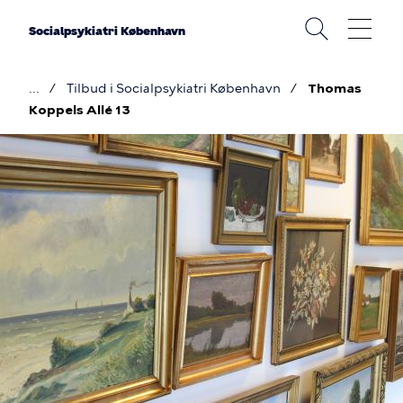
Gå
til
Socialpsykiatri København
hovedindhold
Tilbud i Socialpsykiatri København
Thomas
Brødkrumme
Koppels Allé 13
Billede