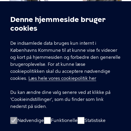
Billede
Denne hjemmeside bruger
Cookieindstillinger
cookies
De indsamlede data bruges kun internt i
Københavns Kommune til at kunne vise fx videoer
og kort på hjemmesiden og forbedre den generelle
brugeroplevelse. For at kunne læse
cookiepolitikken skal du acceptere nødvendige
cookies.
Læs hele vores cookiepolitik her
Du kan ændre dine valg senere ved at klikke på
'Cookieindstillinger', som du finder som link
nederst på siden.
Nødvendige
Funktionelle
Statistiske
Socialpsykiatri København