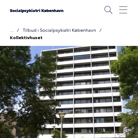
Gå
til
Socialpsykiatri København
hovedindhold
Tilbud i Socialpsykiatri København
Brødkrumme
Kollektivhuset
Billede