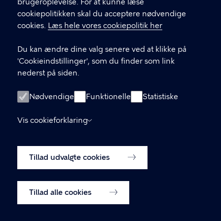
brugeroplevelse. For at kunne læse
Karina Bøgen
cookiepolitikken skal du acceptere nødvendige
cookies.
Læs hele vores cookiepolitik her
Du kan ændre dine valg senere ved at klikke på
'Cookieindstillinger', som du finder som link
nederst på siden.
Nødvendige
Funktionelle
Statistiske
Socialpsykiatri København
Vis cookieforklaring
LINKS
Tillad udvalgte cookies
Vil du arbejde i Socialpsykiatri København?
Tilgængelighedserklæring
Cookiepolitik
Tillad alle cookies
Cookieindstillinger