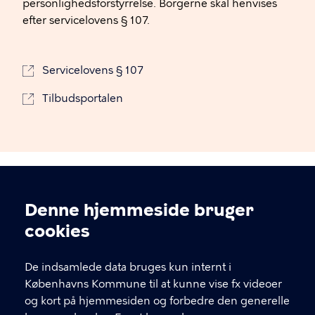
personlighedsforstyrrelse. Borgerne skal henvises
efter servicelovens § 107.
Servicelovens § 107
Tilbudsportalen
Denne hjemmeside bruger
KONTAKT OS
Cookieindstillinger
cookies
Griffenfeldsgade 31
De indsamlede data bruges kun internt i
Københavns Kommune til at kunne vise fx videoer
Karina Høj Dresler
og kort på hjemmesiden og forbedre den generelle