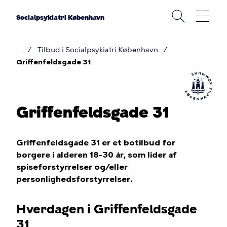
Gå
til
Socialpsykiatri København
hovedindhold
Tilbud i Socialpsykiatri København
Brødkrumme
Griffenfeldsgade 31
Griffenfeldsgade 31
Griffenfeldsgade 31 er et botilbud for
borgere i alderen 18-30 år, som lider af
spiseforstyrrelser og/eller
personlighedsforstyrrelser.
Hverdagen i Griffenfeldsgade
31